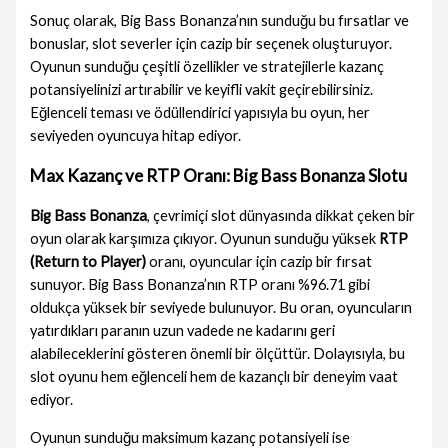
Sonuç olarak, Big Bass Bonanza’nın sunduğu bu fırsatlar ve
bonuslar, slot severler için cazip bir seçenek oluşturuyor.
Oyunun sunduğu çeşitli özellikler ve stratejilerle kazanç
potansiyelinizi artırabilir ve keyifli vakit geçirebilirsiniz.
Eğlenceli teması ve ödüllendirici yapısıyla bu oyun, her
seviyeden oyuncuya hitap ediyor.
Max Kazanç ve RTP Oranı: Big Bass Bonanza Slotu
Big Bass Bonanza
, çevrimiçi slot dünyasında dikkat çeken bir
oyun olarak karşımıza çıkıyor. Oyunun sunduğu yüksek
RTP
(Return to Player)
oranı, oyuncular için cazip bir fırsat
sunuyor. Big Bass Bonanza’nın RTP oranı %96.71 gibi
oldukça yüksek bir seviyede bulunuyor. Bu oran, oyuncuların
yatırdıkları paranın uzun vadede ne kadarını geri
alabileceklerini gösteren önemli bir ölçüttür. Dolayısıyla, bu
slot oyunu hem eğlenceli hem de kazançlı bir deneyim vaat
ediyor.
Oyunun sunduğu maksimum kazanç potansiyeli ise