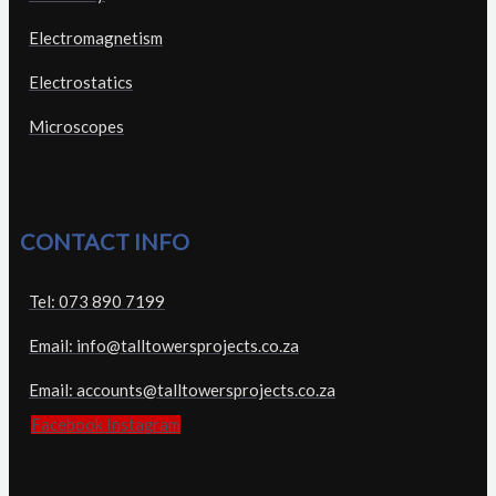
Electromagnetism
Electrostatics
Microscopes
CONTACT INFO
Tel: 073 890 7199
Email: info@talltowersprojects.co.za
Email: accounts@talltowersprojects.co.za
Facebook
Instagram