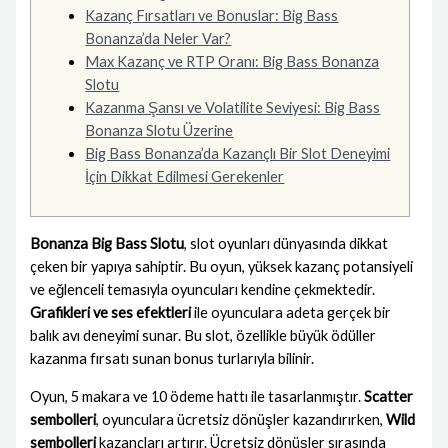
Kazanç Fırsatları ve Bonuslar: Big Bass
Bonanza’da Neler Var?
Max Kazanç ve RTP Oranı: Big Bass Bonanza
Slotu
Kazanma Şansı ve Volatilite Seviyesi: Big Bass
Bonanza Slotu Üzerine
Big Bass Bonanza’da Kazançlı Bir Slot Deneyimi
İçin Dikkat Edilmesi Gerekenler
Bonanza Big Bass Slotu
, slot oyunları dünyasında dikkat
çeken bir yapıya sahiptir. Bu oyun, yüksek kazanç potansiyeli
ve eğlenceli temasıyla oyuncuları kendine çekmektedir.
Grafikleri ve ses efektleri
ile oyunculara adeta gerçek bir
balık avı deneyimi sunar. Bu slot, özellikle büyük ödüller
kazanma fırsatı sunan bonus turlarıyla bilinir.
Oyun, 5 makara ve 10 ödeme hattı ile tasarlanmıştır.
Scatter
sembolleri
, oyunculara ücretsiz dönüşler kazandırırken,
Wild
sembolleri
kazançları artırır. Ücretsiz dönüşler sırasında