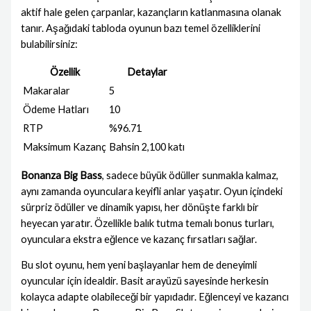
aktif hale gelen çarpanlar, kazançların katlanmasına olanak
tanır. Aşağıdaki tabloda oyunun bazı temel özelliklerini
bulabilirsiniz:
Özellik
Detaylar
Makaralar
5
Ödeme Hatları
10
RTP
%96.71
Maksimum Kazanç
Bahsin 2,100 katı
Bonanza Big Bass
, sadece büyük ödüller sunmakla kalmaz,
aynı zamanda oyunculara keyifli anlar yaşatır. Oyun içindeki
sürpriz ödüller ve dinamik yapısı, her dönüşte farklı bir
heyecan yaratır. Özellikle balık tutma temalı bonus turları,
oyunculara ekstra eğlence ve kazanç fırsatları sağlar.
Bu slot oyunu, hem yeni başlayanlar hem de deneyimli
oyuncular için idealdir. Basit arayüzü sayesinde herkesin
kolayca adapte olabileceği bir yapıdadır. Eğlenceyi ve kazancı