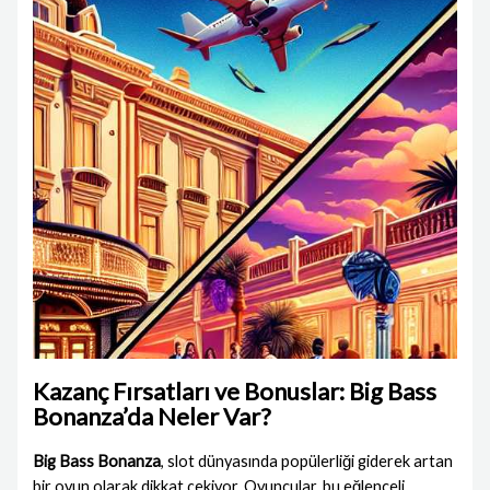
Kazanç Fırsatları ve Bonuslar: Big Bass
Bonanza’da Neler Var?
Big Bass Bonanza
, slot dünyasında popülerliği giderek artan
bir oyun olarak dikkat çekiyor. Oyuncular, bu eğlenceli