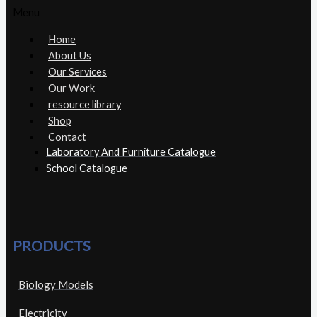
Menu
Home
About Us
Our Services
Our Work
resource library
Shop
Contact
Laboratory And Furniture Catalogue
School Catalogue
PRODUCTS
Biology Models
Electricity