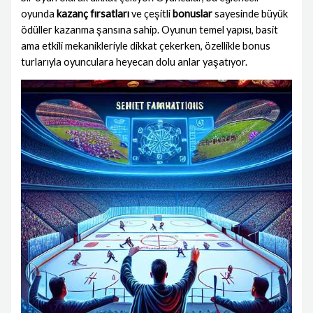
oyunda
kazanç fırsatları
ve çeşitli
bonuslar
sayesinde büyük
ödüller kazanma şansına sahip. Oyunun temel yapısı, basit
ama etkili mekanikleriyle dikkat çekerken, özellikle bonus
turlarıyla oyunculara heyecan dolu anlar yaşatıyor.